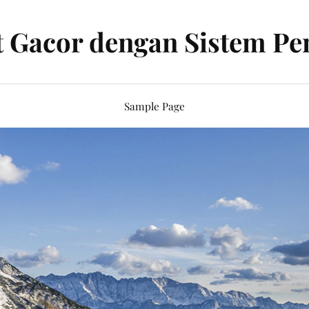
ot Gacor dengan Sistem 
Sample Page