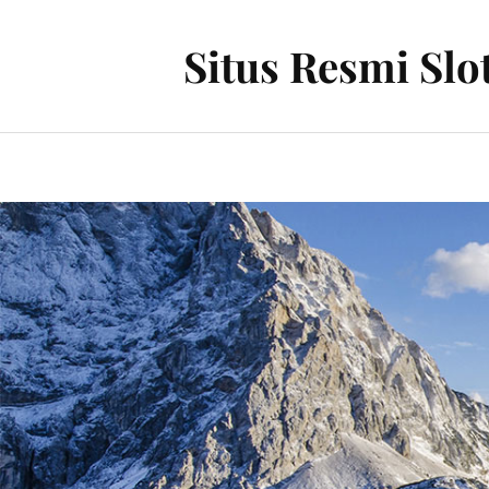
Situs Resmi Sl