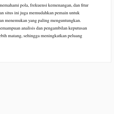
memahami pola, frekuensi kemenangan, dan fitur
aan situs ini juga memudahkan pemain untuk
 dan menemukan yang paling menguntungkan.
 kemampuan analisis dan pengambilan keputusan
 lebih matang, sehingga meningkatkan peluang