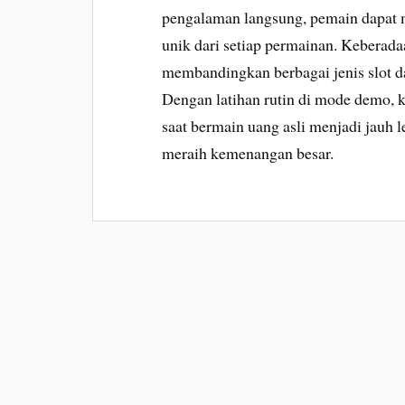
pengalaman langsung, pemain dapat 
unik dari setiap permainan. Keberad
membandingkan berbagai jenis slot
Dengan latihan rutin di mode demo,
saat bermain uang asli menjadi jauh
meraih kemenangan besar.