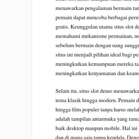
menawarkan pengalaman bermain tanpa 
pemain dapat mencoba berbagai perma
gratis. Keunggulan utama situs slo
memahami mekanisme permainan, meng
sebelum bermain dengan uang sunggu
situs ini menjadi pilihan ideal bag
meningkatkan kemampuan mereka tan
meningkatkan kenyamanan dan keaman
Selain itu, situs slot demo menawarka
tema klasik hingga modern. Pemain da
hingga film populer tanpa harus melak
adalah tampilan antarmuka yang rama
baik desktop maupun mobile. Hal in
dan di mana saja tanpa kendala. Denga