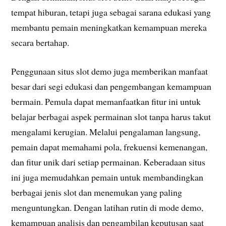
tempat hiburan, tetapi juga sebagai sarana edukasi yang
membantu pemain meningkatkan kemampuan mereka
secara bertahap.
Penggunaan situs slot demo juga memberikan manfaat
besar dari segi edukasi dan pengembangan kemampuan
bermain. Pemula dapat memanfaatkan fitur ini untuk
belajar berbagai aspek permainan slot tanpa harus takut
mengalami kerugian. Melalui pengalaman langsung,
pemain dapat memahami pola, frekuensi kemenangan,
dan fitur unik dari setiap permainan. Keberadaan situs
ini juga memudahkan pemain untuk membandingkan
berbagai jenis slot dan menemukan yang paling
menguntungkan. Dengan latihan rutin di mode demo,
kemampuan analisis dan pengambilan keputusan saat