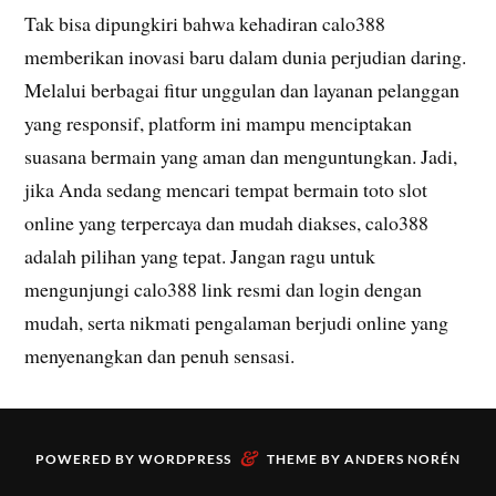
Tak bisa dipungkiri bahwa kehadiran calo388
memberikan inovasi baru dalam dunia perjudian daring.
Melalui berbagai fitur unggulan dan layanan pelanggan
yang responsif, platform ini mampu menciptakan
suasana bermain yang aman dan menguntungkan. Jadi,
jika Anda sedang mencari tempat bermain toto slot
online yang terpercaya dan mudah diakses, calo388
adalah pilihan yang tepat. Jangan ragu untuk
mengunjungi calo388 link resmi dan login dengan
mudah, serta nikmati pengalaman berjudi online yang
menyenangkan dan penuh sensasi.
&
POWERED BY
WORDPRESS
THEME BY
ANDERS NORÉN