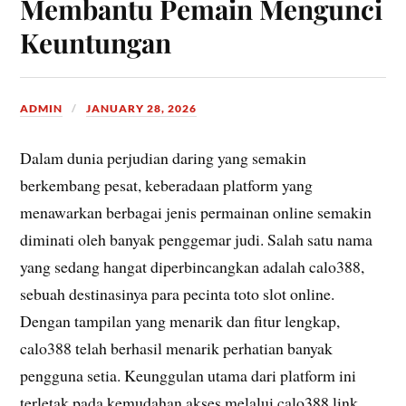
Membantu Pemain Mengunci
Keuntungan
ADMIN
JANUARY 28, 2026
Dalam dunia perjudian daring yang semakin
berkembang pesat, keberadaan platform yang
menawarkan berbagai jenis permainan online semakin
diminati oleh banyak penggemar judi. Salah satu nama
yang sedang hangat diperbincangkan adalah calo388,
sebuah destinasinya para pecinta toto slot online.
Dengan tampilan yang menarik dan fitur lengkap,
calo388 telah berhasil menarik perhatian banyak
pengguna setia. Keunggulan utama dari platform ini
terletak pada kemudahan akses melalui calo388 link