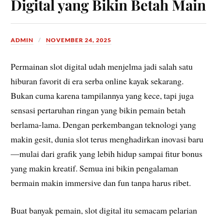
Digital yang Bikin Betah Main
ADMIN
NOVEMBER 24, 2025
Permainan slot digital udah menjelma jadi salah satu
hiburan favorit di era serba online kayak sekarang.
Bukan cuma karena tampilannya yang kece, tapi juga
sensasi pertaruhan ringan yang bikin pemain betah
berlama-lama. Dengan perkembangan teknologi yang
makin gesit, dunia slot terus menghadirkan inovasi baru
—mulai dari grafik yang lebih hidup sampai fitur bonus
yang makin kreatif. Semua ini bikin pengalaman
bermain makin immersive dan fun tanpa harus ribet.
Buat banyak pemain, slot digital itu semacam pelarian