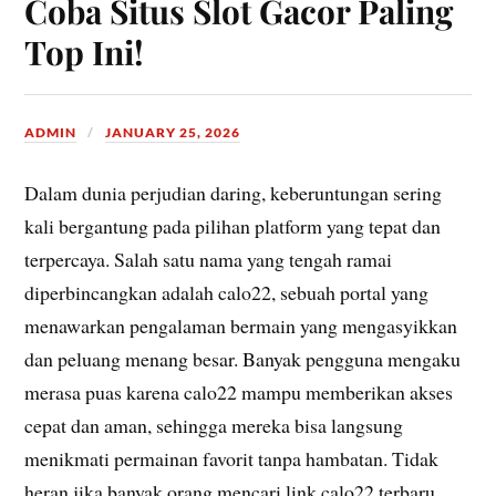
Coba Situs Slot Gacor Paling
Top Ini!
ADMIN
JANUARY 25, 2026
Dalam dunia perjudian daring, keberuntungan sering
kali bergantung pada pilihan platform yang tepat dan
terpercaya. Salah satu nama yang tengah ramai
diperbincangkan adalah calo22, sebuah portal yang
menawarkan pengalaman bermain yang mengasyikkan
dan peluang menang besar. Banyak pengguna mengaku
merasa puas karena calo22 mampu memberikan akses
cepat dan aman, sehingga mereka bisa langsung
menikmati permainan favorit tanpa hambatan. Tidak
heran jika banyak orang mencari link calo22 terbaru