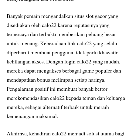
Banyak pemain mengandalkan situs slot gacor yang
disediakan oleh calo22 karena reputasinya yang
terpercaya dan terbukti memberikan peluang besar
untuk menang. Keberadaan link calo22 yang selalu
diperbarui membuat pengguna tidak perlu khawatir
kehilangan akses. Dengan login calo22 yang mudah,
mereka dapat mengakses berbagai game populer dan
mendapatkan bonus melimpah setiap harinya.
Pengalaman positif ini membuat banyak bettor
merekomendasikan calo22 kepada teman dan keluarga
mereka, sebagai alternatif terbaik untuk meraih
kemenangan maksimal.
Akhirnya, kehadiran calo22 menjadi solusi utama bagi