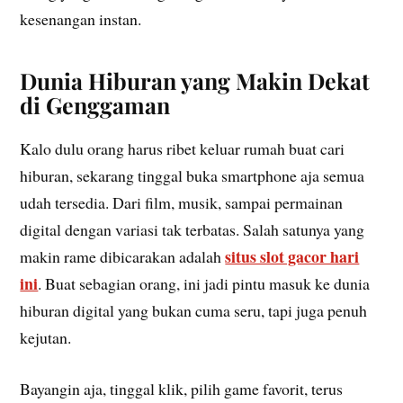
kesenangan instan.
Dunia Hiburan yang Makin Dekat
di Genggaman
Kalo dulu orang harus ribet keluar rumah buat cari
hiburan, sekarang tinggal buka smartphone aja semua
udah tersedia. Dari film, musik, sampai permainan
digital dengan variasi tak terbatas. Salah satunya yang
situs slot gacor hari
makin rame dibicarakan adalah
ini
. Buat sebagian orang, ini jadi pintu masuk ke dunia
hiburan digital yang bukan cuma seru, tapi juga penuh
kejutan.
Bayangin aja, tinggal klik, pilih game favorit, terus