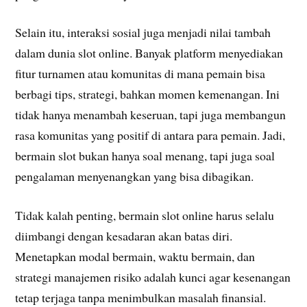
Selain itu, interaksi sosial juga menjadi nilai tambah
dalam dunia slot online. Banyak platform menyediakan
fitur turnamen atau komunitas di mana pemain bisa
berbagi tips, strategi, bahkan momen kemenangan. Ini
tidak hanya menambah keseruan, tapi juga membangun
rasa komunitas yang positif di antara para pemain. Jadi,
bermain slot bukan hanya soal menang, tapi juga soal
pengalaman menyenangkan yang bisa dibagikan.
Tidak kalah penting, bermain slot online harus selalu
diimbangi dengan kesadaran akan batas diri.
Menetapkan modal bermain, waktu bermain, dan
strategi manajemen risiko adalah kunci agar kesenangan
tetap terjaga tanpa menimbulkan masalah finansial.