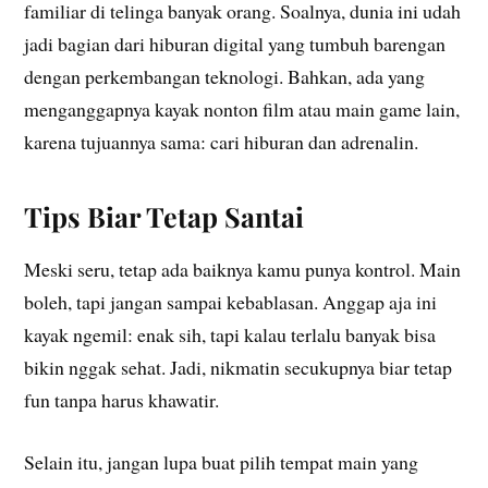
familiar di telinga banyak orang. Soalnya, dunia ini udah
jadi bagian dari hiburan digital yang tumbuh barengan
dengan perkembangan teknologi. Bahkan, ada yang
menganggapnya kayak nonton film atau main game lain,
karena tujuannya sama: cari hiburan dan adrenalin.
Tips Biar Tetap Santai
Meski seru, tetap ada baiknya kamu punya kontrol. Main
boleh, tapi jangan sampai kebablasan. Anggap aja ini
kayak ngemil: enak sih, tapi kalau terlalu banyak bisa
bikin nggak sehat. Jadi, nikmatin secukupnya biar tetap
fun tanpa harus khawatir.
Selain itu, jangan lupa buat pilih tempat main yang