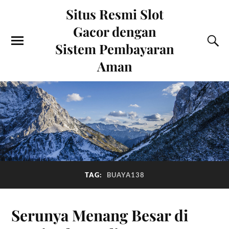
Situs Resmi Slot
Gacor dengan
Sistem Pembayaran
Aman
TAG:
BUAYA138
Serunya Menang Besar di