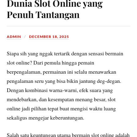
Dunia Slot Online yang
Penuh Tantangan
ADMIN
DECEMBER 18, 2025
Siapa sih yang nggak tertarik dengan sensasi bermain
slot online? Dari pemula hingga pemain
berpengalaman, permainan ini selalu menawarkan
pengalaman seru yang bisa bikin jantung deg-degan.
Dengan kombinasi warna-warni, efek suara yang
mendebarkan, dan kesempatan menang besar, slot
online jadi pilihan tepat buat mengisi waktu luang
sekaligus mengejar keberuntungan.
Salah satu keuntungan utama bermain slot online adalah