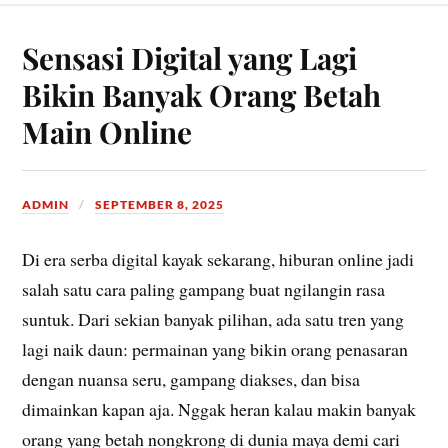
Sensasi Digital yang Lagi
Bikin Banyak Orang Betah
Main Online
ADMIN
SEPTEMBER 8, 2025
Di era serba digital kayak sekarang, hiburan online jadi
salah satu cara paling gampang buat ngilangin rasa
suntuk. Dari sekian banyak pilihan, ada satu tren yang
lagi naik daun: permainan yang bikin orang penasaran
dengan nuansa seru, gampang diakses, dan bisa
dimainkan kapan aja. Nggak heran kalau makin banyak
orang yang betah nongkrong di dunia maya demi cari