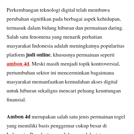
Perkembangan teknologi digital telah membawa
perubahan signifikan pada berbagai aspek kehidupan,
termasuk dalam bidang hiburan dan permainan daring.
Salah satu fenomena yang menarik perhatian
masyarakat Indonesia adalah meningkatnya popularitas
judi online
platform
, khususnya permainan seperti
ambon 4d
. Meski masih menjadi topik kontroversial,
pertumbuhan sektor ini mencerminkan bagaimana
masyarakat memanfaatkan kemudahan akses digital
untuk hiburan sekaligus mencari peluang keuntungan
finansial.
Ambon 4d
merupakan salah satu jenis permainan togel
yang memiliki basis penggemar cukup besar di