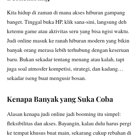
Kita hidup di zaman di mana akses hiburan gampang
banget. Tinggal buka HP, klik sana-sini, langsung deh
ketemu game atau aktivitas seru yang bisa ngisi waktu.
Judi online masuk ke ranah hiburan modern yang bikin
banyak orang merasa lebih terhubung dengan keseruan
baru. Bukan sekadar tentang menang atau kalah, tapi
juga soal atmosfer kompetisi, strategi, dan kadang…
sekadar iseng buat mengusir bosan.
Kenapa Banyak yang Suka Coba
Alasan kenapa judi online jadi booming itu simpel:
fleksibilitas dan akses. Bayangin, kalau dulu harus pergi
ke tempat khusus buat main, sekarang cukup rebahan di