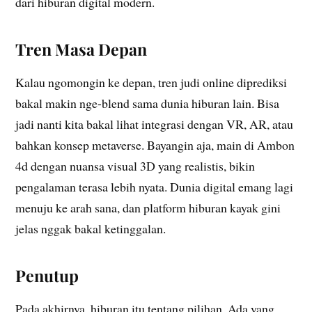
dari hiburan digital modern.
Tren Masa Depan
Kalau ngomongin ke depan, tren judi online diprediksi
bakal makin nge-blend sama dunia hiburan lain. Bisa
jadi nanti kita bakal lihat integrasi dengan VR, AR, atau
bahkan konsep metaverse. Bayangin aja, main di Ambon
4d dengan nuansa visual 3D yang realistis, bikin
pengalaman terasa lebih nyata. Dunia digital emang lagi
menuju ke arah sana, dan platform hiburan kayak gini
jelas nggak bakal ketinggalan.
Penutup
Pada akhirnya, hiburan itu tentang pilihan. Ada yang