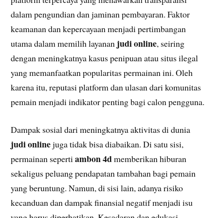
dalam pengundian dan jaminan pembayaran. Faktor
keamanan dan kepercayaan menjadi pertimbangan
judi online
utama dalam memilih layanan
, seiring
dengan meningkatnya kasus penipuan atau situs ilegal
yang memanfaatkan popularitas permainan ini. Oleh
karena itu, reputasi platform dan ulasan dari komunitas
pemain menjadi indikator penting bagi calon pengguna.
Dampak sosial dari meningkatnya aktivitas di dunia
judi online
juga tidak bisa diabaikan. Di satu sisi,
ambon 4d
permainan seperti
memberikan hiburan
sekaligus peluang pendapatan tambahan bagi pemain
yang beruntung. Namun, di sisi lain, adanya risiko
kecanduan dan dampak finansial negatif menjadi isu
yang harus diperhatikan. Kesadaran dan edukasi