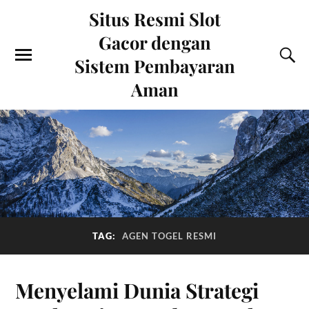
Situs Resmi Slot
Gacor dengan
Sistem Pembayaran
Aman
TAG:
AGEN TOGEL RESMI
Menyelami Dunia Strategi