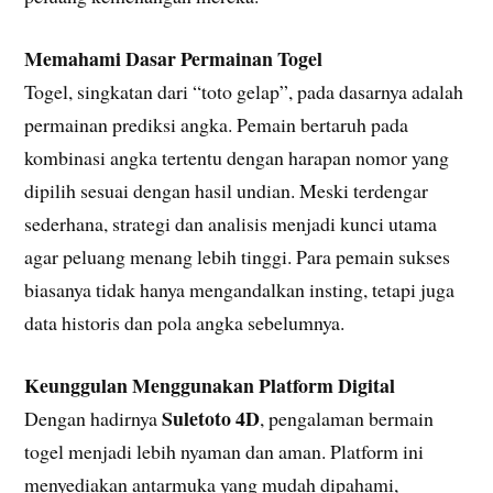
Memahami Dasar Permainan Togel
Togel, singkatan dari “toto gelap”, pada dasarnya adalah
permainan prediksi angka. Pemain bertaruh pada
kombinasi angka tertentu dengan harapan nomor yang
dipilih sesuai dengan hasil undian. Meski terdengar
sederhana, strategi dan analisis menjadi kunci utama
agar peluang menang lebih tinggi. Para pemain sukses
biasanya tidak hanya mengandalkan insting, tetapi juga
data historis dan pola angka sebelumnya.
Keunggulan Menggunakan Platform Digital
Suletoto 4D
Dengan hadirnya
, pengalaman bermain
togel menjadi lebih nyaman dan aman. Platform ini
menyediakan antarmuka yang mudah dipahami,